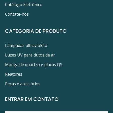
Luzes UV para dutos de ar
Catálogo Eletrônico
Purificador de ar interno
limpador UV
Contate-nos
Purificador de ar com luz ultravioleta
CATEGORIA DE PRODUTO
Purificadores de ar UV para dutos de ar
PURIFICADOR DE AR ​​UV LIMPADORES DE AR ​​UV
Lâmpadas ultravioleta
PURIFICAÇÃO DE AR ​​UVC
Luzes UV para dutos de ar
Manga de quartzo e placas QS
PRODUTOS RELACIONADOS
Reatores
Peças e acessórios
ENTRAR EM CONTATO