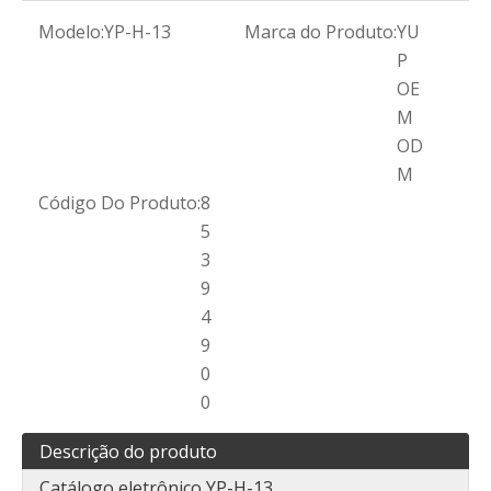
Modelo:
YP-H-13
Marca do Produto:
YU
P
OE
M
OD
M
Código Do Produto:
8
5
3
9
4
9
0
0
Descrição do produto
Catálogo eletrônico YP-H-13