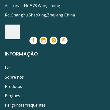
Adicionar: No.578 Wangchong
Rd.,ShangYu,ShaoXing,Zhejiang China
INFORMAÇÃO
em um:
sob um:
Lar
Sobre nós
Purificador de ar HVAC em filtro de ar de duto
Produtos
Limpador purificador de duto de ar AC
Blogues
luz uv da climatização
em luzes uv do duto
Perguntas frequentes