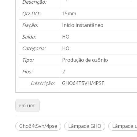
Descrição:
Qtz.DO:
15mm
Fiação:
Início instantâneo
Saída:
HO
Categoria:
HO
Tipo:
Produção de ozônio
Fios:
2
Descrição:
GHO64T5VH/4PSE
em um:
Gho64t5vh/4pse
Lâmpada GHO
Lâmpada 