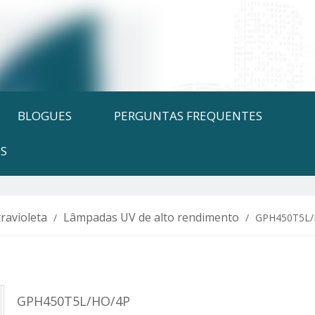
BLOGUES
PERGUNTAS FREQUENTES
S
ravioleta
Lâmpadas UV de alto rendimento
/
/
GPH450T5L/
GPH450T5L/HO/4P