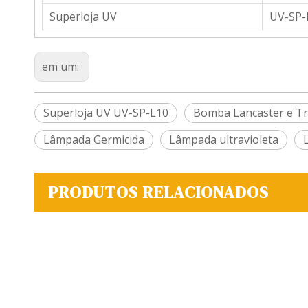
Superloja UV
UV-SP-
em um:
Superloja UV UV-SP-L10
Bomba Lancaster e Tr
Lâmpada Germicida
Lâmpada ultravioleta
PRODUTOS RELACIONADOS