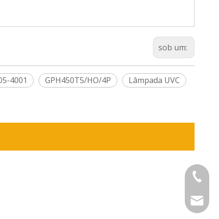
sob um:
05-4001
GPH450T5/HO/4P
Lâmpada UVC
+86-575
sinouv