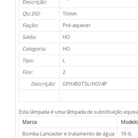
Descrição:
Qtz.DO:
15mm
Fiação:
Pré-aquecer
Saída:
HO
Categoria:
HO
Tipo:
L
Fios:
2
Descrição:
GPH450T5L/HO/4P
Esta lâmpada é uma lâmpada de substituição equiva
Marca
Model
Bomba Lancaster e tratamento de água
10-6,