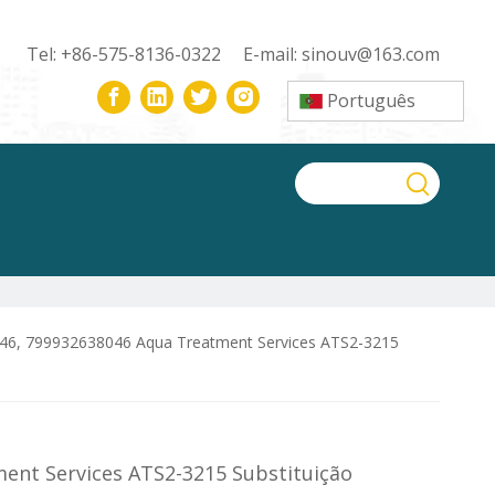
Tel: +86-575-8136-0322 E-mail:
sinouv@163.com
Português
46, 799932638046 Aqua Treatment Services ATS2-3215
ent Services ATS2-3215 Substituição