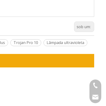
sob um:
lus
Trojan Pro 10
Lâmpada ultravioleta
+86-575
sinouv