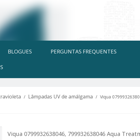
BLOGUES
PERGUNTAS FREQUENTES
S
ravioleta
Lâmpadas UV de amálgama
/
/
Viqua 07999326380
Viqua 0799932638046, 799932638046 Aqua Treatm