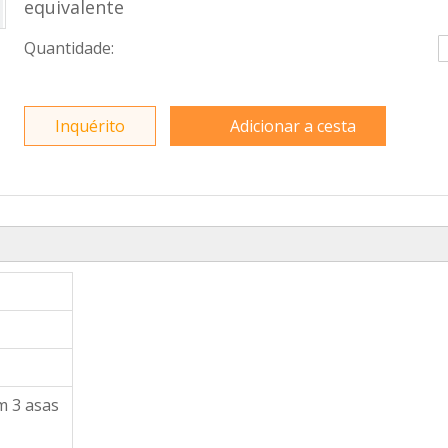
equivalente
Quantidade:
Inquérito
Adicionar a cesta
m 3 asas