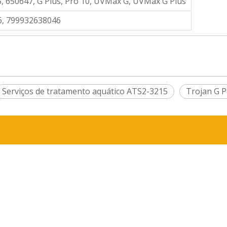
, 650647, G Plus, Pro 10, UVMax G, UVMax G Plus
, 799932638046
Serviços de tratamento aquático ATS2-3215
Trojan G P