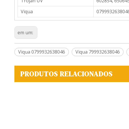
Trojan UV
602854, 650645
Viqua
0799932638046
em um:
Viqua 0799932638046
Viqua 799932638046
PRODUTOS RELACIONADOS