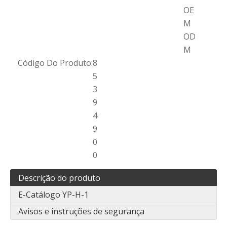
OE
M
OD
M
Código Do Produto:
8
5
3
9
4
9
0
0
Descrição do produto
E-Catálogo YP-H-1
Avisos e instruções de segurança