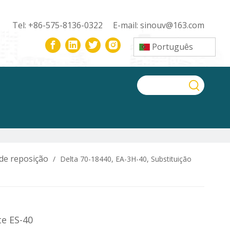
Tel: +86-575-8136-0322 E-mail:
sinouv@163.com
Português
de reposição
/
Delta 70-18440, EA-3H-40, Substituição
te ES-40