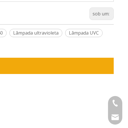
sob um:
40
Lâmpada ultravioleta
Lâmpada UVC
+86-575
sinouv