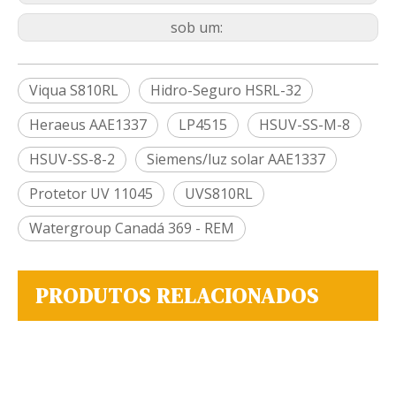
sob um:
Viqua S810RL
Hidro-Seguro HSRL-32
Heraeus AAE1337
LP4515
HSUV-SS-M-8
HSUV-SS-8-2
Siemens/luz solar AAE1337
Protetor UV 11045
UVS810RL
Watergroup Canadá 369 - REM
PRODUTOS RELACIONADOS