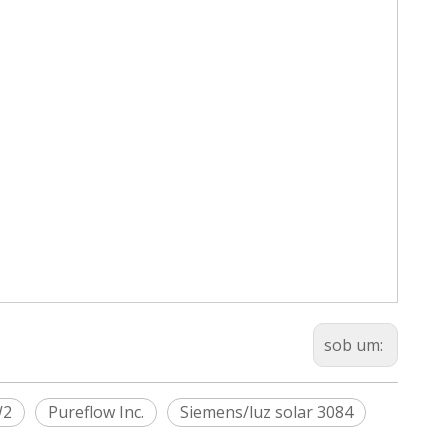
sob um:
W2
Pureflow Inc.
Siemens/luz solar 3084