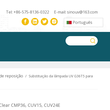
Tel: +86-575-8136-0322 E-mail:
sinouv@163.com
Português
de reposição
/
Substituição da lâmpada UV G36T5 para
 Clear CMP36, CUV15, CUV24E