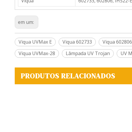
Viqua
602733, 602806, IHS22-
em um:
Viqua UVMax E
Viqua 602733
Viqua 602806
Viqua UVMax-28
Lâmpada UV Trojan
UV M
PRODUTOS RELACIONADOS