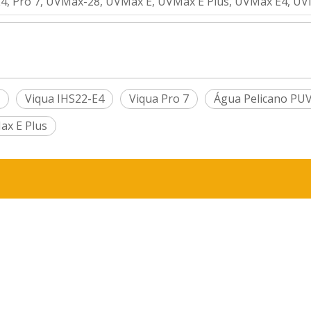
E4, Pro 7, UVMax-28, UVMax E, UVMax E Plus, UVMax E4, UV
Viqua IHS22-E4
Viqua Pro 7
Água Pelicano PU
ax E Plus