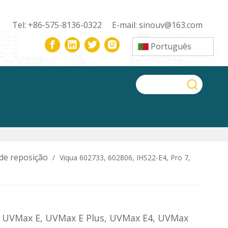
Tel: +86-575-8136-0322 E-mail:
sinouv@163.com
Português
de reposição
/
Viqua 602733, 602806, IHS22-E4, Pro 7,
8, UVMax E, UVMax E Plus, UVMax E4, UVMax