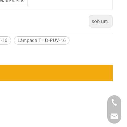
Max E4 Plus
sob um:
V-16
Lâmpada THD-PUV-16
+86-575
sinouv