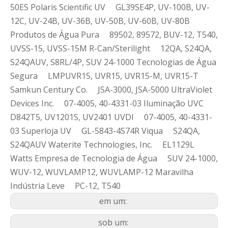
50ES Polaris Scientific UV GL39SE4P, UV-100B, UV-
12C, UV-24B, UV-36B, UV-50B, UV-60B, UV-80B
Produtos de Água Pura 89502, 89572, BUV-12, T540,
UVSS-15, UVSS-15M R-Can/Sterilight 12QA, S24QA,
S24QAUV, S8RL/4P, SUV 24-1000 Tecnologias de Água
Segura LMPUVR15, UVR15, UVR15-M, UVR15-T
Samkun Century Co. JSA-3000, JSA-5000 UltraViolet
Devices Inc. 07-4005, 40-4331-03 Iluminação UVC
D842T5, UV1201S, UV2401 UVDI 07-4005, 40-4331-
03 Superloja UV GL-5843-4S74R Viqua S24QA,
S24QAUV Waterite Technologies, Inc. EL1129L
Watts Empresa de Tecnologia de Água SUV 24-1000,
WUV-12, WUVLAMP12, WUVLAMP-12 Maravilha
Indústria Leve PC-12, T540
em um:
sob um: