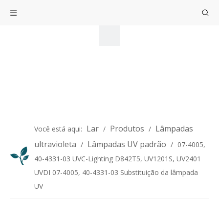
Lar
Produtos
Lâmpadas
Você está aqui:
/
/
ultravioleta
Lâmpadas UV padrão
/
/
07-4005,
40-4331-03 UVC-Lighting D842T5, UV1201S, UV2401
UVDI 07-4005, 40-4331-03 Substituição da lâmpada
UV