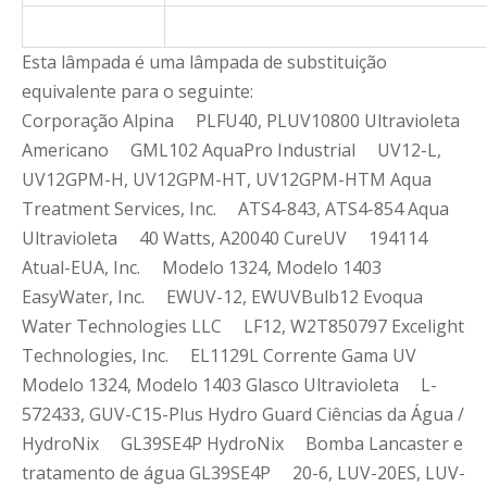
Esta lâmpada é uma lâmpada de substituição
equivalente para o seguinte:
Corporação Alpina PLFU40, PLUV10800 Ultravioleta
Americano GML102 AquaPro Industrial UV12-L,
UV12GPM-H, UV12GPM-HT, UV12GPM-HTM Aqua
Treatment Services, Inc. ATS4-843, ATS4-854 Aqua
Ultravioleta 40 Watts, A20040 CureUV 194114
Atual-EUA, Inc. Modelo 1324, Modelo 1403
EasyWater, Inc. EWUV-12, EWUVBulb12 Evoqua
Water Technologies LLC LF12, W2T850797 Excelight
Technologies, Inc. EL1129L Corrente Gama UV
Modelo 1324, Modelo 1403 Glasco Ultravioleta L-
572433, GUV-C15-Plus Hydro Guard Ciências da Água /
HydroNix GL39SE4P HydroNix Bomba Lancaster e
tratamento de água GL39SE4P 20-6, LUV-20ES, LUV-