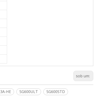
sob um:
03A-HE
SG600ULT
SG600STD