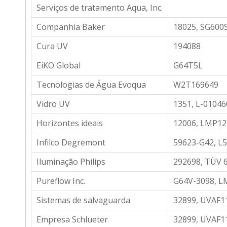
Serviços de tratamento Aqua, Inc.
Companhia Baker
18025, SG600
Cura UV
194088
EiKO Global
G64T5L
Tecnologias de Água Evoqua
W2T169649
Vidro UV
1351, L-01046
Horizontes ideais
12006, LMP12
Infilco Degremont
59623-G42, L
Iluminação Philips
292698, TÜV 
Pureflow Inc.
G64V-3098, 
Sistemas de salvaguarda
32899, UVAF1
Empresa Schlueter
32899, UVAF1