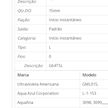
Descrição:
Qtz.DO:
15mm
Fiação:
Início instantâneo
Saída:
Padrão
Categoria:
Início instantâneo
Tipo:
L
Fios:
0
Descrição:
G64T5L
Marca
Modelo
Ultravioleta Americana
GML015,
Aqua Azul Corporation
L-1-153
Aquafina
3098, 3099,,,,