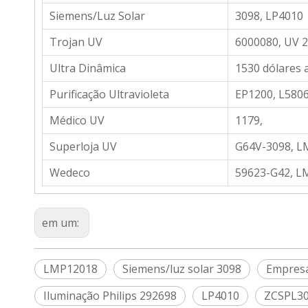
Siemens/Luz Solar
3098, LP4010
Trojan UV
6000080, UV 
Ultra Dinâmica
1530 dólares 
Purificação Ultravioleta
EP1200, L580
Médico UV
1179,
Superloja UV
G64V-3098, 
Wedeco
59623-G42, L
em um:
LMP12018
Siemens/luz solar 3098
Empresa
Iluminação Philips 292698
LP4010
ZCSPL3