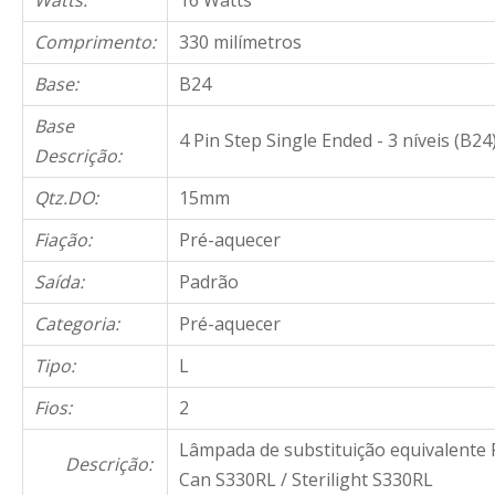
Watts:
16 Watts
Comprimento:
330 milímetros
Base:
B24
Base
4 Pin Step Single Ended - 3 níveis (B24
Descrição:
Qtz.DO:
15mm
Fiação:
Pré-aquecer
Saída:
Padrão
Categoria:
Pré-aquecer
Tipo:
L
Fios:
2
Lâmpada de substituição equivalente 
Descrição:
Can S330RL / Sterilight S330RL