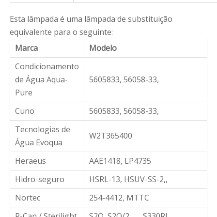
Esta lâmpada é uma lâmpada de substituição
equivalente para o seguinte:
Marca
Modelo
Condicionamento
de Água Aqua-
5605833, 56058-33,
Pure
Cuno
5605833, 56058-33,
Tecnologias de
W2T365400
Água Evoqua
Heraeus
AAE1418, LP4735
Hidro-seguro
HSRL-13, HSUV-SS-2,,
Nortec
254-4412, MTTC
R-Can / Sterilight
S2Q, S2Q/2,,,,,, S330RL,,,