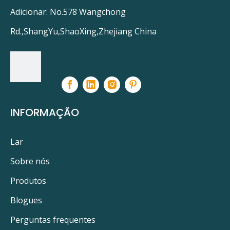
O predador de patógenos
Adicionar: No.578 Wangchong
Superloja UV GL463/4
Rd.,ShangYu,ShaoXing,Zhejiang China
Tratamento de água e acessórios 05-0346-1
Lâmpada UV 20025
PRODUTOS RELACIONADOS
INFORMAÇÃO
Lar
Sobre nós
Produtos
Blogues
Perguntas frequentes