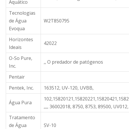
Aquático
Tecnologias
de Água
W2T850795
Evoqua
Horizontes
42022
Ideais
O-So Pure,
,, O predador de patógenos
Inc.
Pentair
Pentek, Inc.
163512, UV-120, UVBB,
102,15820121,15820221,15820421,1582
Água Pura
,,,, 36002018, 8750, 8753, 89500, UV012
Tratamento
de Água
SV-10