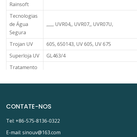
Rainsoft
Tecnologias
de Água
,,,,,, UVR04,, UVR07,, UVR07U,
Segura
Trojan UV
605, 650143, UV 605, UV 675
Superloja UV
GL463/4
Tratamento
de água e
,
acessórios
em um:
CONTATE-NOS
sob um:
Tel: +86-575-8136-0322
Penteque 163512
Água Pura 15820221
E-mail:
sinouv@163.com