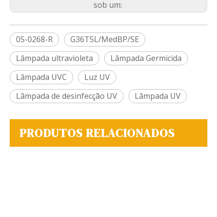
sob um:
05-0268-R
G36T5L/MedBP/SE
Lâmpada ultravioleta
Lâmpada Germicida
Lâmpada UVC
Luz UV
Lâmpada de desinfecção UV
Lâmpada UV
PRODUTOS RELACIONADOS