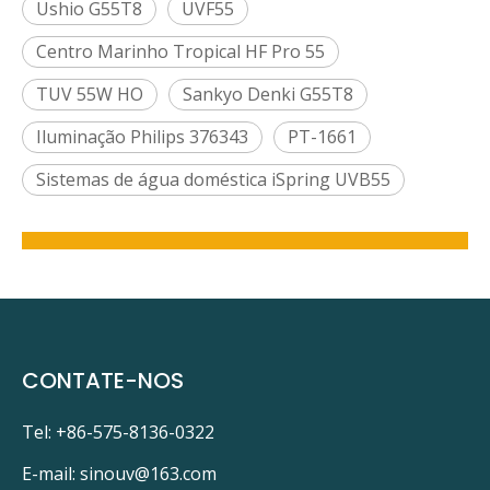
Ushio G55T8
UVF55
Centro Marinho Tropical HF Pro 55
TUV 55W HO
Sankyo Denki G55T8
Iluminação Philips 376343
PT-1661
Sistemas de água doméstica iSpring UVB55
PRODUTOS RELACIONADOS
CONTATE-NOS
Tel: +86-575-8136-0322
E-mail:
sinouv@163.com