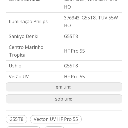
HO
376343, G55T8, TUV 55W
Iluminação Philips
HO
Sankyo Denki
G55T8
Centro Marinho
HF Pro 55
Tropical
Ushio
G55T8
Vetão UV
HF Pro 55
em um:
sob um:
G55T8
Vecton UV HF Pro 55