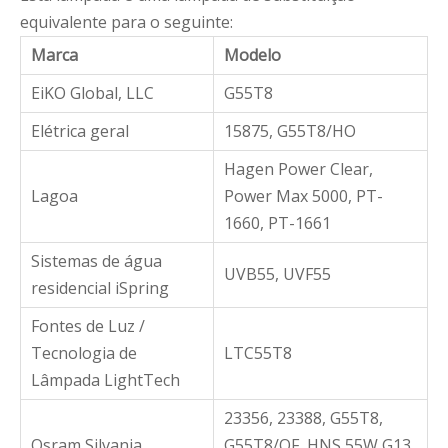
equivalente para o seguinte:
Marca
Modelo
EiKO Global, LLC
G55T8
Elétrica geral
15875, G55T8/HO
Hagen Power Clear,
Lagoa
Power Max 5000, PT-
1660, PT-1661
Sistemas de água
UVB55, UVF55
residencial iSpring
Fontes de Luz /
Tecnologia de
LTC55T8
Lâmpada LightTech
23356, 23388, G55T8,
Osram Silvania
G55T8/OF, HNS 55W G13