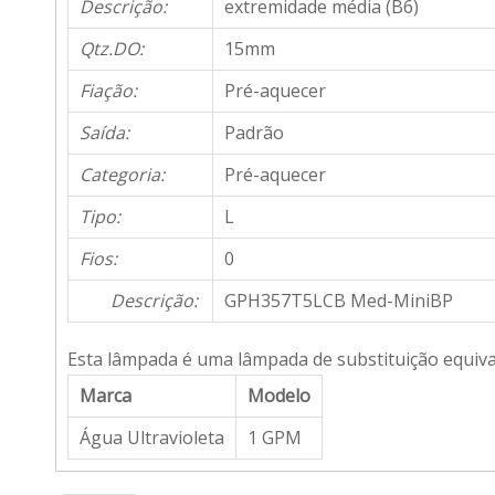
Descrição:
extremidade média (B6)
Qtz.DO:
15mm
Fiação:
Pré-aquecer
Saída:
Padrão
Categoria:
Pré-aquecer
Tipo:
L
Fios:
0
Descrição:
GPH357T5LCB Med-MiniBP
Esta lâmpada é uma lâmpada de substituição equiva
Marca
Modelo
Água Ultravioleta
1 GPM