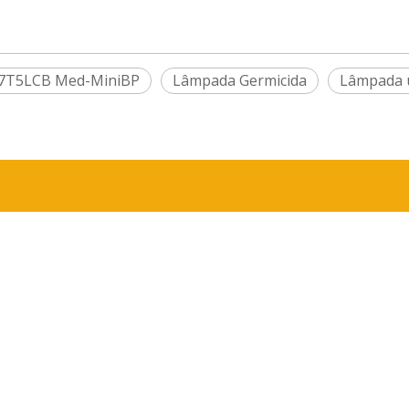
7T5LCB Med-MiniBP
Lâmpada Germicida
Lâmpada u