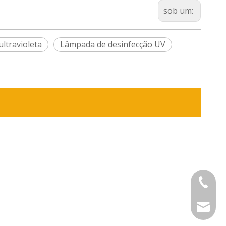
sob um:
ltravioleta
Lâmpada de desinfecção UV
+86-575
sinouv