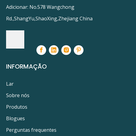
Adicionar: No.578 Wangchong
Cole-Parmer 99280-05
Cole-Parmer 99280-10
Rd.,ShangYu,ShaoXing,Zhejiang China
Cole-Parmer EW-99280-050
Instrumento Cole-Parmer Co.
DWS-UV9BB
Tecnologias de Água Evoqua W2T850795
FL-2542-IP
INFORMAÇÃO
PRODUTOS RELACIONADOS
Lar
Sobre nós
Produtos
Blogues
Perguntas frequentes