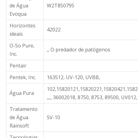
de Água
W2T850795
Evoqua
Horizontes
42022
ideais
O-So Pure,
,, O predador de patógenos
Inc.
Pentair
Pentek, Inc.
163512, UV-120, UVBB,
102,15820121,15820221,15820421,1582
Água Pura
,,,, 36002018, 8750, 8753, 89500, UV012
Tratamento
de Água
SV-10
Rainsoft
Tecnologias