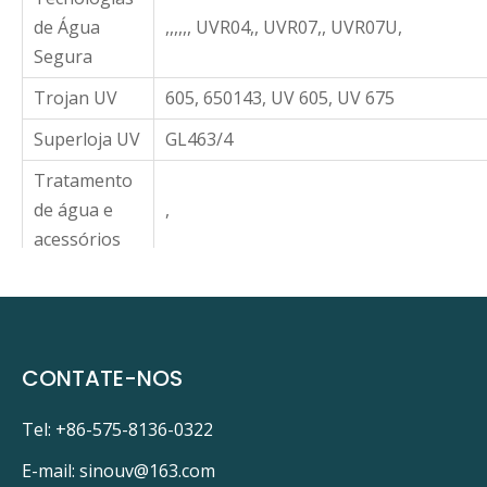
de Água
,,,,,, UVR04,, UVR07,, UVR07U,
Segura
Trojan UV
605, 650143, UV 605, UV 675
Superloja UV
GL463/4
Tratamento
de água e
,
acessórios
em um:
sob um:
CONTATE-NOS
Lâmpada UV GPH436T5L/4
Tel: +86-575-8136-0322
Aqua Sun Internacional BBUV1
E-mail:
sinouv@163.com
Austin Springs AS-UV-R