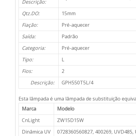
Descrição:
Qtz.DO:
15mm
Fiação:
Pré-aquecer
Saída:
Padrão
Categoria:
Pré-aquecer
Tipo:
L
Fios:
2
Descrição:
GPH550T5L/4
Esta lâmpada é uma lâmpada de substituição equiva
Marca
Modelo
CnLight
ZW15D15W
Dinâmica UV
0728360560827, 400269, UVD485,