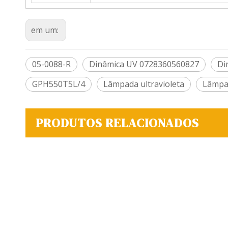
em um:
05-0088-R
Dinâmica UV 0728360560827
Di
GPH550T5L/4
Lâmpada ultravioleta
Lâmpa
PRODUTOS RELACIONADOS