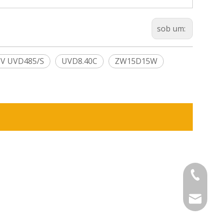
sob um:
UV UVD485/S
UVD8.40C
ZW15D15W
+86-575
sinouv