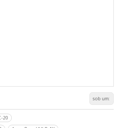
sob um:
C-20