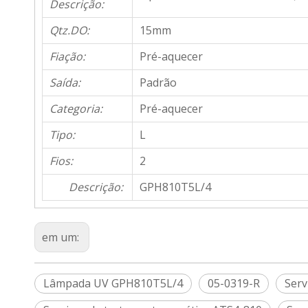
Descrição:
Qtz.DO:
15mm
Fiação:
Pré-aquecer
Saída:
Padrão
Categoria:
Pré-aquecer
Tipo:
L
Fios:
2
Descrição:
GPH810T5L/4
em um:
Lâmpada UV GPH810T5L/4
05-0319-R
Serv