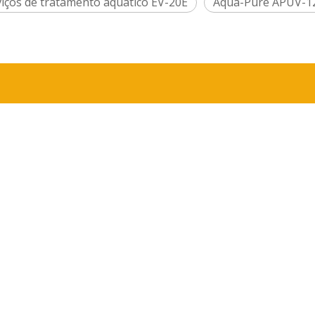
viços de tratamento aquático EV-20E
Aqua-Pure APUV-1