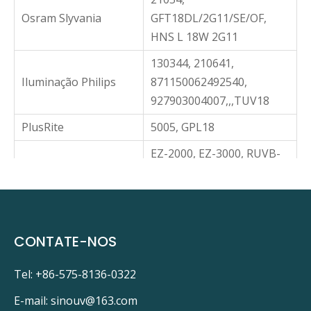
Osram Slyvania
GFT18DL/2G11/SE/OF,
HNS L 18W 2G11
130344, 210641,
Iluminação Philips
871150062492540,
927903004007,,,TUV18
PlusRite
5005, GPL18
EZ-2000, EZ-3000, RUVB-
Produtos ProEco
18
Produtos puramente
PUVG1118
UV
CONTATE-NOS
Sankyo Denki
GPL18/K
PLL18, PUV2500,
Tel: +86-575-8136-0322
Lagoa Tetra
PUV4000, UV2, UV2
E-mail:
sinouv@163.com
Clarificador de Lagoa