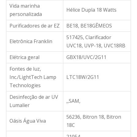
Vida marinha
Hélice Dupla 18 Watts
personalizada
Purificadores de ar EZ
BE18, BE18GÊMEOS
517425, Clarificador
Eletrônica Franklin
UVC18, UVP-18, UVC18RB
Elétrica geral
GBX18/UVC/2G11
Fontes de luz,
Inc./LightTech Lamp
LTC18W/2G11
Technologies
Desinfecção de ar UV
,,SAM,
Lumalier
56236, Bitron 18, Bitron
Oásis Água Viva
18C
21054,