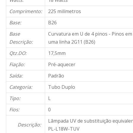
Watts:
18 Watts
Comprimento:
225 milímetros
Base:
B26
Base
Curvatura em U de 4 pinos - Pinos em
Descrição:
uma linha 2G11 (B26)
Qtz.DO:
17,5mm
Fiação:
Pré-aquecer
Saída:
Padrão
Categoria:
Tubo Duplo
Tipo:
L
Fios:
0
Lâmpada UV de substituição equivale
Descrição:
PL-L18W-TUV