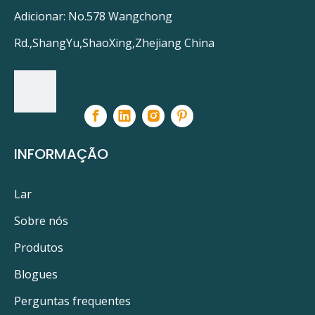
Adicionar: No.578 Wangchong
Ultravação
LPPP0001,,,,,,
Rd.,ShangYu,ShaoXing,Zhejiang China
Ushio
3000324, GPL18K
Superloja UV
ViaAqua
em um:
INFORMAÇÃO
sob um:
Lar
05-0323-R
UVP-18
TUV18
Sobre nós
TUV PL-L18W 4P
TUV PL-L 18W
Produtos
Iluminação Philips 130344
927903004007
Blogues
871150062492540
210641
UVS-2000
Perguntas frequentes