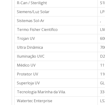
R-Can / Sterilight
S1
Siemens/Luz Solar
LP
Sistemas Sol-Ar
,
Termo Fisher Científico
LM
Trojan UV
60
Ultra Dinâmica
70
Iluminação UVC
D2
Médico UV
11
Protetor UV
11
Superloja UV
GL
Tecnologia Marinha da Vila.
33
Watertec Enterprise
LS