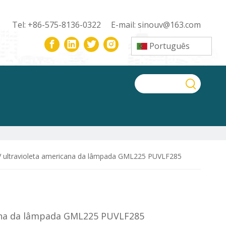
Tel: +86-575-8136-0322 E-mail:
sinouv@163.com
Português
V ultravioleta americana da lâmpada GML225 PUVLF285
cana da lâmpada GML225 PUVLF285