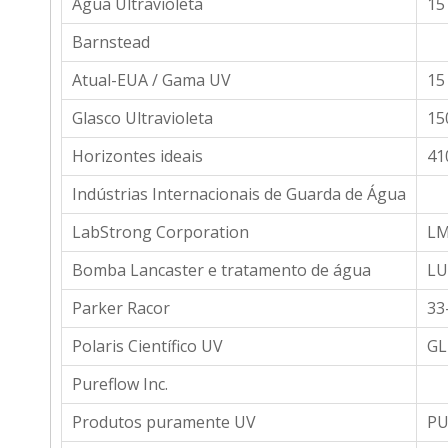
Água Ultravioleta
15
Barnstead
Atual-EUA / Gama UV
15
Glasco Ultravioleta
15
Horizontes ideais
41
Indústrias Internacionais de Guarda de Água
LabStrong Corporation
LM
Bomba Lancaster e tratamento de água
LU
Parker Racor
33
Polaris Científico UV
GL
Pureflow Inc.
Produtos puramente UV
PU