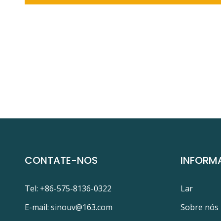
CONTATE-NOS
INFORM
Tel: +86-575-8136-0322
Lar
E-mail:
sinouv@163.com
Sobre nós