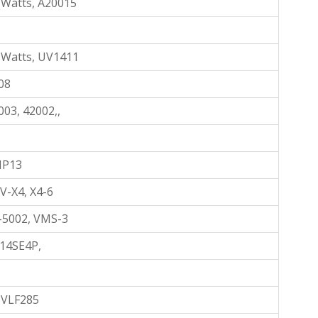
 Watts, A20015
 Watts, UV1411
08
003, 42002,,
P13
V-X4, X4-6
-5002, VMS-3
14SE4P,
VLF285