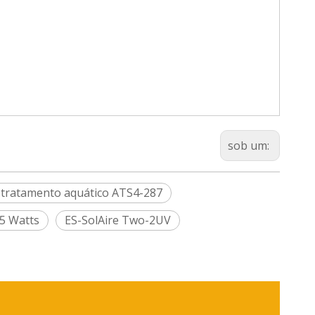
sob um:
e tratamento aquático ATS4-287
5 Watts
ES-SolAire Two-2UV