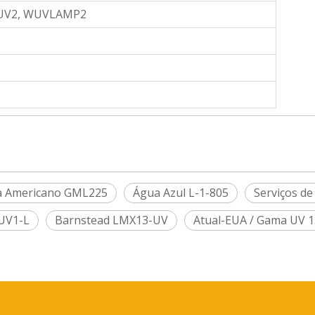
V2, WUVLAMP2
ta Americano GML225
Água Azul L-1-805
Serviços d
 UV1-L
Barnstead LMX13-UV
Atual-EUA / Gama UV 1